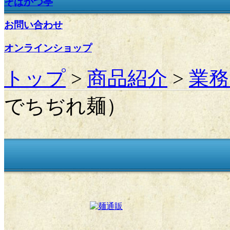
そばかつ亭
お問い合わせ
オンラインショップ
トップ
>
商品紹介
>
業務
でちぢれ麺）