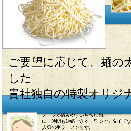
ご要望に応じて、麺の
した
貴社独自の特製オリジ
スープが絡みやすいちぢれ麺。
ゆで時間も短縮できる「早ゆで」タイプな
人気の生ラーメンです。