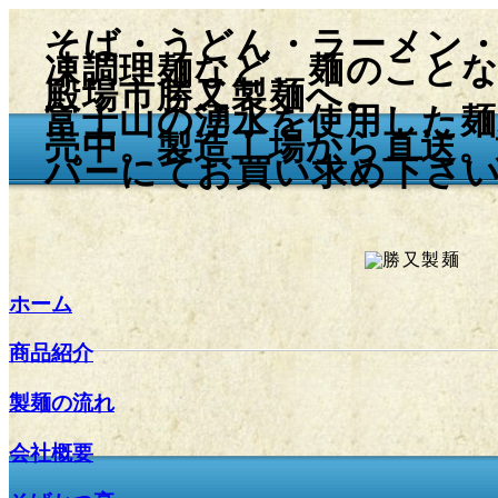
そば・うどん・ラーメン
凍調理麺など、麺のこと
殿場市勝又製麺へ。
富士山の湧水を使用した麺
売中。製造工場から直送。
パーにてお買い求め下さ
ホーム
商品紹介
製麺の流れ
会社概要